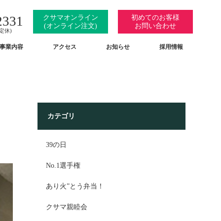
クサマオンライン
初めてのお客様
2331
(オンライン注文)
お問い合わせ
曜定休)
事業内容
アクセス
お知らせ
採用情報
カテゴリ
39の日
No.1選手権
あり火”とう弁当！
クサマ親睦会